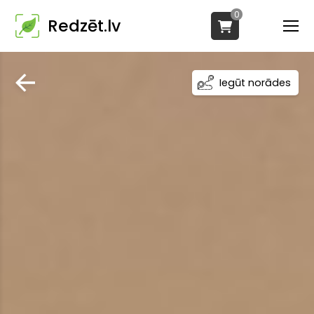
0
Redzēt.lv
Iegūt norādes