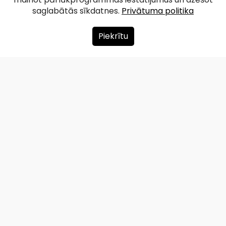
saglabātās sīkdatnes.
Privātuma politika
Facebook
WhatsApp
X
Draugiem
Copy
Share
Link
Piekrītu