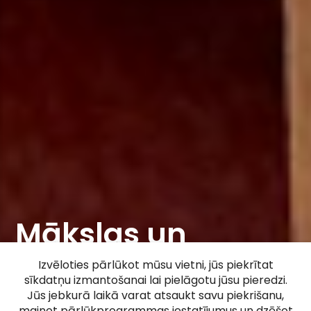
Mākslas un
rokdarbu veikals
Izvēloties pārlūkot mūsu vietni, jūs piekrītat
sīkdatņu izmantošanai lai pielāgotu jūsu pieredzi.
"Artava"
Jūs jebkurā laikā varat atsaukt savu piekrišanu,
mainot pārlūkprogrammas iestatījumus un dzēšot